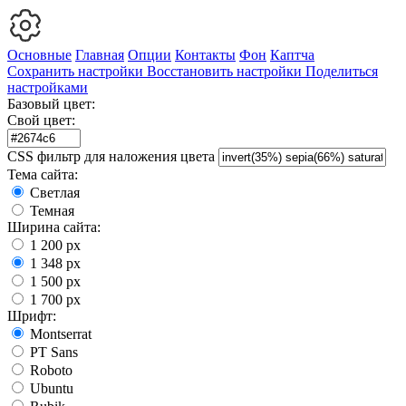
Основные
Главная
Опции
Контакты
Фон
Каптча
Сохранить настройки
Восстановить настройки
Поделиться
настройками
Базовый цвет:
Свой цвет:
CSS фильтр для наложения цвета
Тема сайта:
Светлая
Темная
Ширина сайта:
1 200 px
1 348 px
1 500 px
1 700 px
Шрифт:
Montserrat
PT Sans
Roboto
Ubuntu