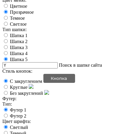
Цвет меню:
Цветное
Прозрачное
Темное
Светлое
Тип шапки:
Шапка 1
Шапка 2
Шапка 3
Шапка 4
Шапка 5
Поиск в шапке сайта
Стиль кнопок:
С закруглением
Круглые
Без закруглений
Футер:
Тип:
Футер 1
Футер 2
Цвет шрифта:
Светлый
Темный