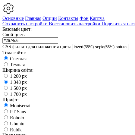
Основные
Главная
Опции
Контакты
Фон
Каптча
Сохранить настройки
Восстановить настройки
Поделиться нас
Базовый цвет:
Свой цвет:
CSS фильтр для наложения цвета
Тема сайта:
Светлая
Темная
Ширина сайта:
1 200 px
1 348 px
1 500 px
1 700 px
Шрифт:
Montserrat
PT Sans
Roboto
Ubuntu
Rubik